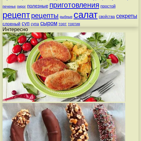
приготовления
полезные
простой
печенье
пирог
салат
рецепт
рецепты
секреты
свойства
рыбные
сыром
суп
слоеный
супа
торт
тортик
Интересно