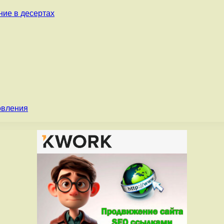
ние в десертах
овления