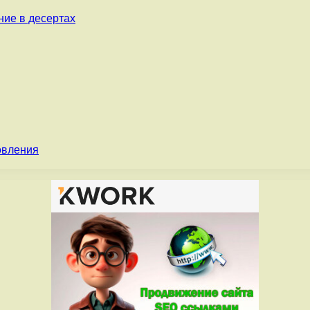
ние в десертах
овления