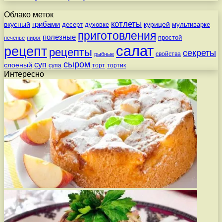
Облако меток
котлеты
вкусный
грибами
курицей
десерт
духовке
мультиварке
приготовления
полезные
простой
печенье
пирог
салат
рецепт
рецепты
секреты
свойства
рыбные
сыром
суп
слоеный
супа
торт
тортик
Интересно