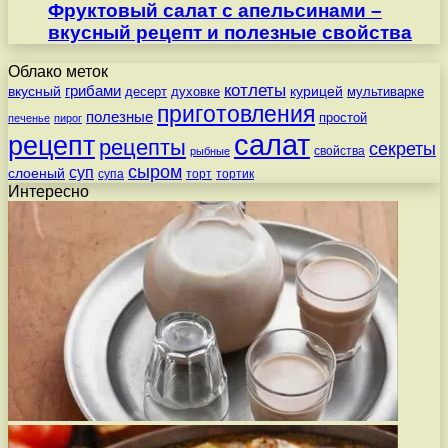
Фруктовый салат с апельсинами –
вкусный рецепт и полезные свойства
Облако меток
котлеты
вкусный
грибами
курицей
десерт
духовке
мультиварке
приготовления
полезные
простой
печенье
пирог
салат
рецепт
рецепты
секреты
свойства
рыбные
сыром
суп
слоеный
супа
торт
тортик
Интересно