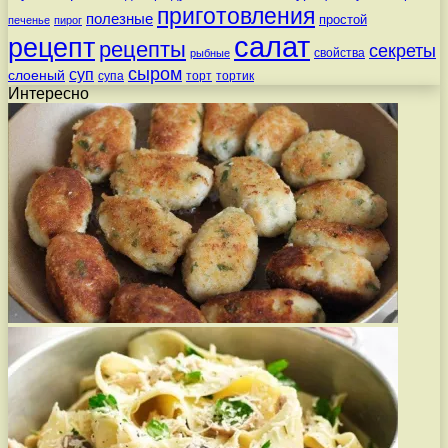
приготовления
полезные
простой
печенье
пирог
салат
рецепт
рецепты
секреты
свойства
рыбные
сыром
суп
слоеный
супа
торт
тортик
Интересно