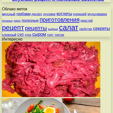
Облако меток
котлеты
вкусный
грибами
курицей
десерт
духовке
мультиварке
приготовления
полезные
простой
печенье
пирог
салат
рецепт
рецепты
секреты
свойства
рыбные
сыром
суп
слоеный
супа
торт
тортик
Интересно