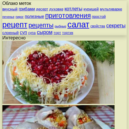
Облако меток
котлеты
вкусный
грибами
курицей
десерт
духовке
мультиварке
приготовления
полезные
простой
печенье
пирог
салат
рецепт
рецепты
секреты
свойства
рыбные
сыром
суп
слоеный
супа
торт
тортик
Интересно