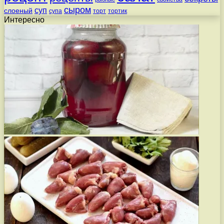
сыром
суп
слоеный
супа
торт
тортик
Интересно