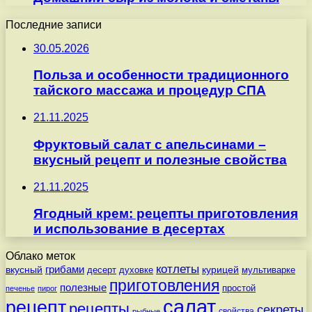
Последние записи
30.05.2026
Польза и особенности традиционного
тайского массажа и процедур СПА
21.11.2025
Фруктовый салат с апельсинами –
вкусный рецепт и полезные свойства
21.11.2025
Ягодный крем: рецепты приготовления
и использование в десертах
Облако меток
котлеты
вкусный
грибами
курицей
десерт
духовке
мультиварке
приготовления
полезные
простой
печенье
пирог
салат
рецепт
рецепты
секреты
свойства
рыбные