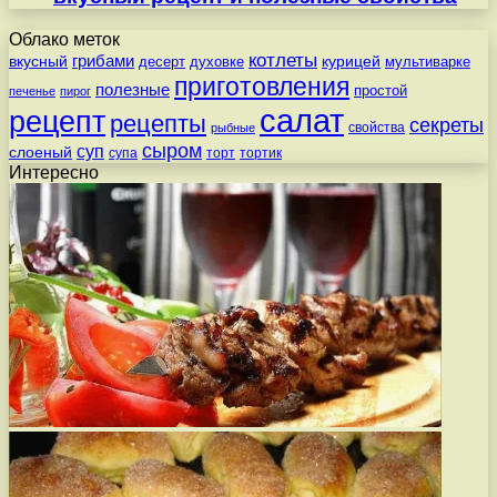
Облако меток
котлеты
вкусный
грибами
курицей
десерт
духовке
мультиварке
приготовления
полезные
простой
печенье
пирог
салат
рецепт
рецепты
секреты
свойства
рыбные
сыром
суп
слоеный
супа
торт
тортик
Интересно