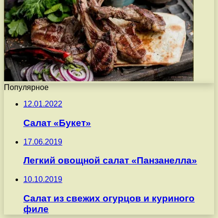
Популярное
12.01.2022
Салат «Букет»
17.06.2019
Легкий овощной салат «Панзанелла»
10.10.2019
Салат из свежих огурцов и куриного
филе