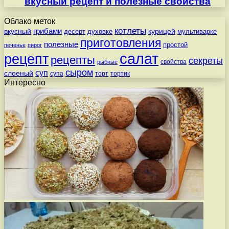
вкусный рецепт и полезные свойства
Облако меток
котлеты
вкусный
грибами
курицей
десерт
духовке
мультиварке
приготовления
полезные
простой
печенье
пирог
салат
рецепт
рецепты
секреты
свойства
рыбные
сыром
суп
слоеный
супа
торт
тортик
Интересно