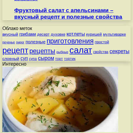
Фруктовый салат с апельсинами –
вкусный рецепт и полезные свойства
Облако меток
котлеты
вкусный
грибами
курицей
десерт
духовке
мультиварке
приготовления
полезные
простой
печенье
пирог
салат
рецепт
рецепты
секреты
свойства
рыбные
сыром
суп
слоеный
супа
торт
тортик
Интересно