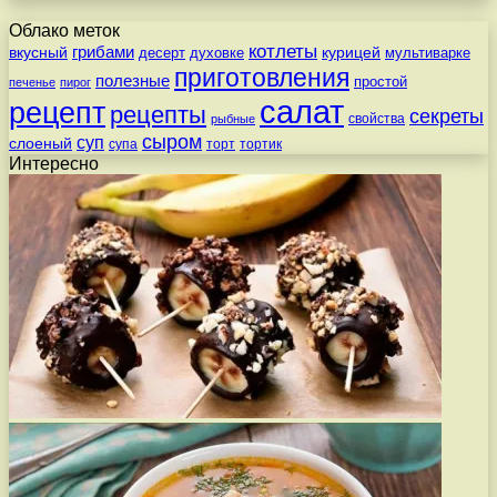
Облако меток
котлеты
вкусный
грибами
курицей
десерт
духовке
мультиварке
приготовления
полезные
простой
печенье
пирог
салат
рецепт
рецепты
секреты
свойства
рыбные
сыром
суп
слоеный
супа
торт
тортик
Интересно