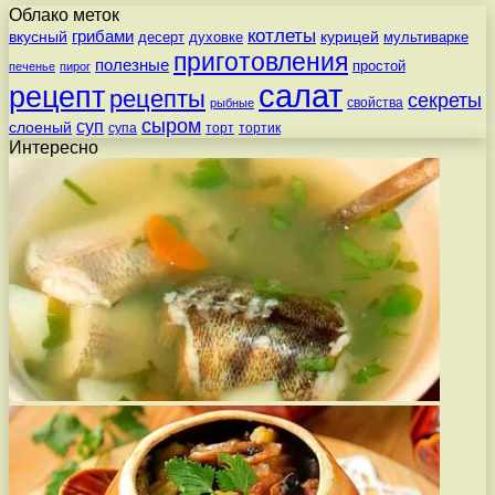
Облако меток
котлеты
вкусный
грибами
курицей
десерт
духовке
мультиварке
приготовления
полезные
простой
печенье
пирог
салат
рецепт
рецепты
секреты
свойства
рыбные
сыром
суп
слоеный
супа
торт
тортик
Интересно