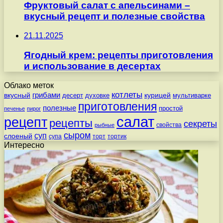
Фруктовый салат с апельсинами –
вкусный рецепт и полезные свойства
21.11.2025
Ягодный крем: рецепты приготовления
и использование в десертах
Облако меток
котлеты
вкусный
грибами
курицей
десерт
духовке
мультиварке
приготовления
полезные
простой
печенье
пирог
салат
рецепт
рецепты
секреты
свойства
рыбные
сыром
суп
слоеный
супа
торт
тортик
Интересно