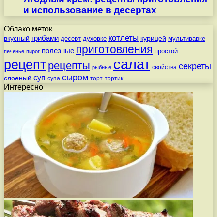
и использование в десертах
Облако меток
котлеты
вкусный
грибами
курицей
десерт
духовке
мультиварке
приготовления
полезные
простой
печенье
пирог
салат
рецепт
рецепты
секреты
свойства
рыбные
сыром
суп
слоеный
супа
торт
тортик
Интересно