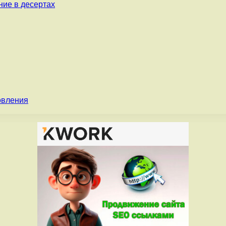
ние в десертах
овления