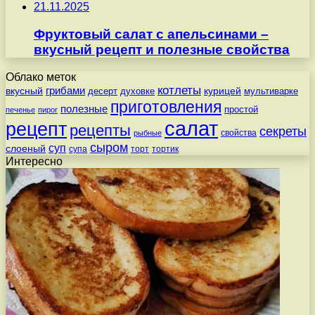
21.11.2025
Фруктовый салат с апельсинами –
вкусный рецепт и полезные свойства
Облако меток
котлеты
вкусный
грибами
курицей
десерт
духовке
мультиварке
приготовления
полезные
простой
печенье
пирог
салат
рецепт
рецепты
секреты
свойства
рыбные
сыром
суп
слоеный
супа
торт
тортик
Интересно