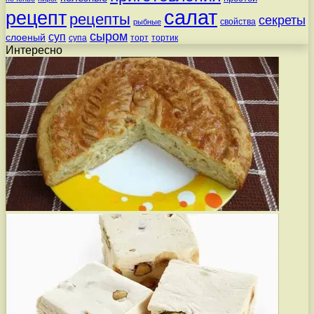
салат
рецепт
рецепты
секреты
свойства
рыбные
сыром
суп
слоеный
супа
торт
тортик
Интересно