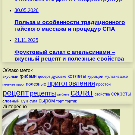
30.05.2026
Польза и особенности традиционного
тайского массажа и процедур СПА
21.11.2025
Фруктовый салат с апельсинами –
вкусный рецепт и полезные свойства
Облако меток
котлеты
вкусный
грибами
курицей
десерт
духовке
мультиварке
приготовления
полезные
простой
печенье
пирог
салат
рецепт
рецепты
секреты
свойства
рыбные
сыром
суп
слоеный
супа
торт
тортик
Интересно