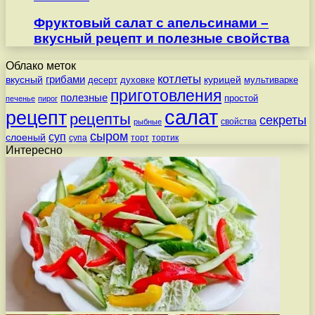
Фруктовый салат с апельсинами –
вкусный рецепт и полезные свойства
Облако меток
котлеты
вкусный
грибами
курицей
десерт
духовке
мультиварке
приготовления
полезные
простой
печенье
пирог
салат
рецепт
рецепты
секреты
свойства
рыбные
сыром
суп
слоеный
супа
торт
тортик
Интересно