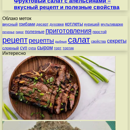
Фруктовый салат с апельсинами –
вкусный рецепт и полезные свойства
Облако меток
котлеты
вкусный
грибами
курицей
десерт
духовке
мультиварке
приготовления
полезные
простой
печенье
пирог
салат
рецепт
рецепты
секреты
свойства
рыбные
сыром
суп
слоеный
супа
торт
тортик
Интересно