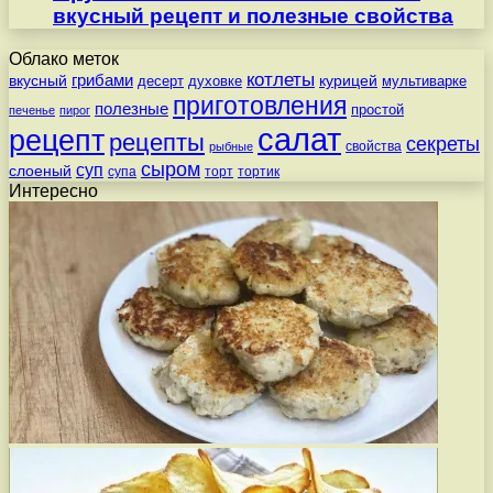
вкусный рецепт и полезные свойства
Облако меток
котлеты
вкусный
грибами
курицей
десерт
духовке
мультиварке
приготовления
полезные
простой
печенье
пирог
салат
рецепт
рецепты
секреты
свойства
рыбные
сыром
суп
слоеный
супа
торт
тортик
Интересно