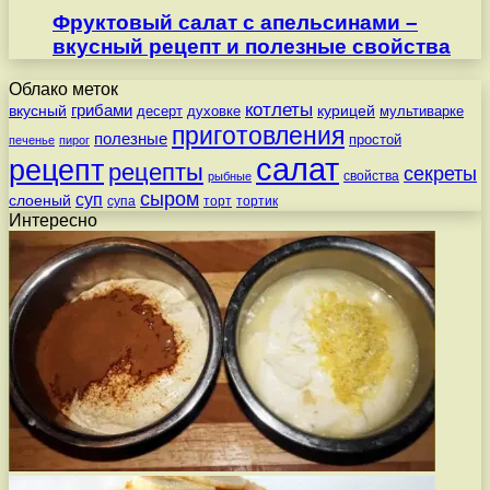
Фруктовый салат с апельсинами –
вкусный рецепт и полезные свойства
Облако меток
котлеты
вкусный
грибами
курицей
десерт
духовке
мультиварке
приготовления
полезные
простой
печенье
пирог
салат
рецепт
рецепты
секреты
свойства
рыбные
сыром
суп
слоеный
супа
торт
тортик
Интересно