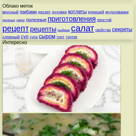
Облако меток
котлеты
вкусный
грибами
курицей
десерт
духовке
мультиварке
приготовления
полезные
простой
печенье
пирог
салат
рецепт
рецепты
секреты
свойства
рыбные
сыром
суп
слоеный
супа
торт
тортик
Интересно