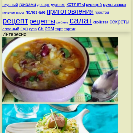
котлеты
вкусный
грибами
курицей
десерт
духовке
мультиварке
приготовления
полезные
простой
печенье
пирог
салат
рецепт
рецепты
секреты
свойства
рыбные
сыром
суп
слоеный
супа
торт
тортик
Интересно