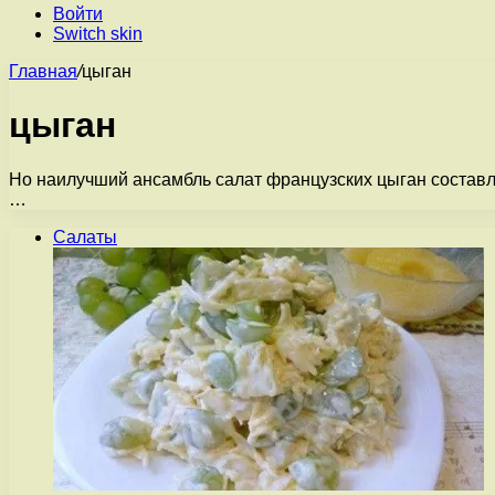
Войти
Switch skin
Главная
/
цыган
цыган
Но наилучший ансамбль салат французских цыган составляе
…
Салаты