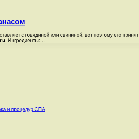
нанасом
авляет с говядиной или свининой, вот поэтому его принято
нты. Ингредиенты:…
ажа и процедур СПА