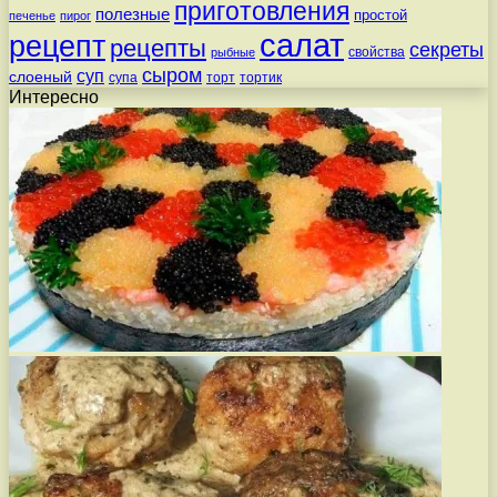
приготовления
полезные
простой
печенье
пирог
салат
рецепт
рецепты
секреты
свойства
рыбные
сыром
суп
слоеный
супа
торт
тортик
Интересно