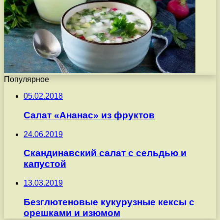
Популярное
05.02.2018
Салат «Ананас» из фруктов
24.06.2019
Скандинавский салат с сельдью и
капустой
13.03.2019
Безглютеновые кукурузные кексы с
орешками и изюмом