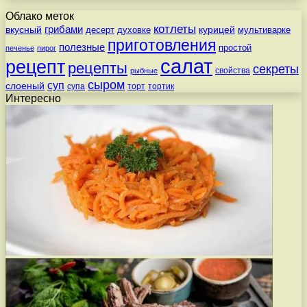
Облако меток
котлеты
вкусный
грибами
курицей
десерт
духовке
мультиварке
приготовления
полезные
простой
печенье
пирог
салат
рецепт
рецепты
секреты
свойства
рыбные
сыром
суп
слоеный
супа
торт
тортик
Интересно