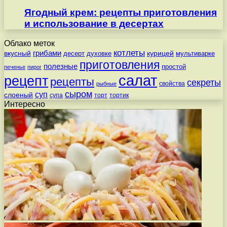
Ягодный крем: рецепты приготовления
и использование в десертах
Облако меток
котлеты
вкусный
грибами
курицей
десерт
духовке
мультиварке
приготовления
полезные
простой
печенье
пирог
салат
рецепт
рецепты
секреты
свойства
рыбные
сыром
суп
слоеный
супа
торт
тортик
Интересно