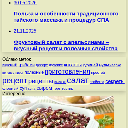
30.05.2026
Польза и особенности традиционного
тайского массажа и процедур СПА
21.11.2025
Фруктовый салат с апельсинами –
вкусный рецепт и полезные свойства
Облако меток
котлеты
вкусный
грибами
курицей
десерт
духовке
мультиварке
приготовления
полезные
простой
печенье
пирог
салат
рецепт
рецепты
секреты
свойства
рыбные
сыром
суп
слоеный
супа
торт
тортик
Интересно