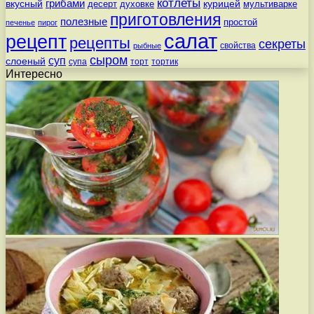
котлеты
вкусный
грибами
курицей
десерт
духовке
мультиварке
приготовления
полезные
простой
печенье
пирог
салат
рецепт
рецепты
секреты
свойства
рыбные
сыром
суп
слоеный
супа
торт
тортик
Интересно