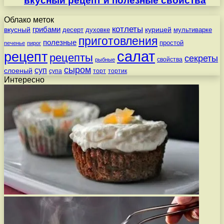
вкусный рецепт и полезные свойства
Облако меток
котлеты
вкусный
грибами
курицей
десерт
духовке
мультиварке
приготовления
полезные
простой
печенье
пирог
салат
рецепт
рецепты
секреты
свойства
рыбные
сыром
суп
слоеный
супа
торт
тортик
Интересно