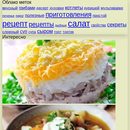
Облако меток
котлеты
вкусный
грибами
курицей
десерт
духовке
мультиварке
приготовления
полезные
простой
печенье
пирог
салат
рецепт
рецепты
секреты
свойства
рыбные
сыром
суп
слоеный
супа
торт
тортик
Интересно