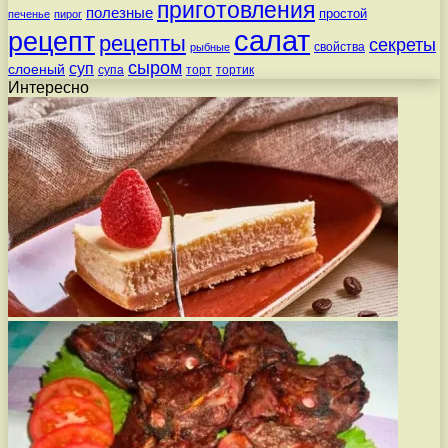
приготовления
полезные
простой
печенье
пирог
салат
рецепт
рецепты
секреты
свойства
рыбные
сыром
суп
слоеный
супа
торт
тортик
Интересно