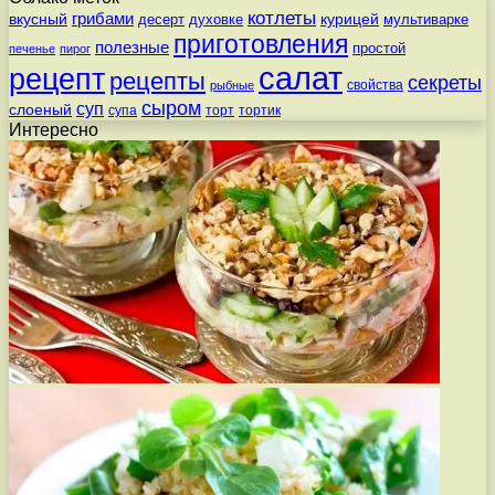
котлеты
вкусный
грибами
курицей
десерт
духовке
мультиварке
приготовления
полезные
простой
печенье
пирог
салат
рецепт
рецепты
секреты
свойства
рыбные
сыром
суп
слоеный
супа
торт
тортик
Интересно