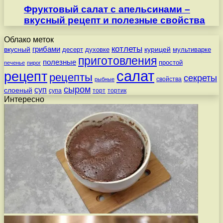
Фруктовый салат с апельсинами –
вкусный рецепт и полезные свойства
Облако меток
котлеты
вкусный
грибами
курицей
десерт
духовке
мультиварке
приготовления
полезные
простой
печенье
пирог
салат
рецепт
рецепты
секреты
свойства
рыбные
сыром
суп
слоеный
супа
торт
тортик
Интересно