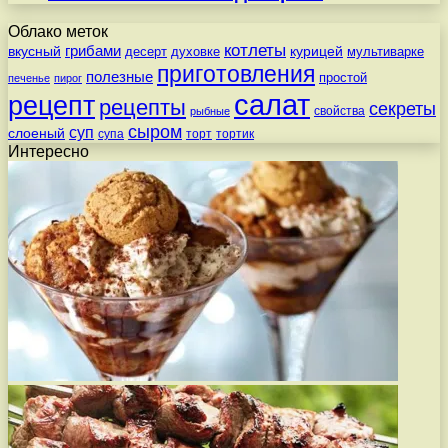
Облако меток
котлеты
вкусный
грибами
курицей
десерт
духовке
мультиварке
приготовления
полезные
простой
печенье
пирог
салат
рецепт
рецепты
секреты
свойства
рыбные
сыром
суп
слоеный
супа
торт
тортик
Интересно