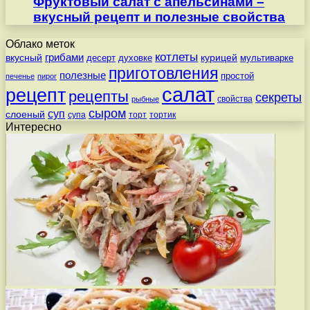
Фруктовый салат с апельсинами –
вкусный рецепт и полезные свойства
Облако меток
котлеты
вкусный
грибами
курицей
десерт
духовке
мультиварке
приготовления
полезные
простой
печенье
пирог
салат
рецепт
рецепты
секреты
свойства
рыбные
сыром
суп
слоеный
супа
торт
тортик
Интересно