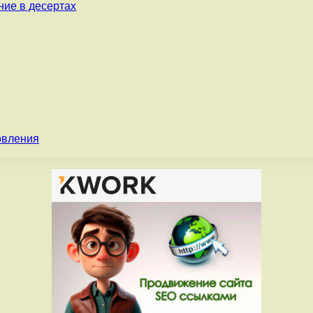
ние в десертах
овления