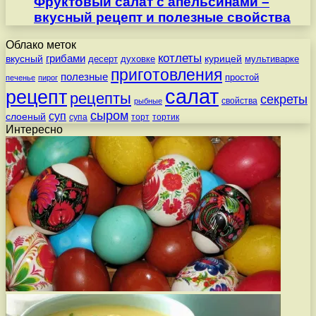
Фруктовый салат с апельсинами –
вкусный рецепт и полезные свойства
Облако меток
котлеты
вкусный
грибами
курицей
десерт
духовке
мультиварке
приготовления
полезные
простой
печенье
пирог
салат
рецепт
рецепты
секреты
свойства
рыбные
сыром
суп
слоеный
супа
торт
тортик
Интересно