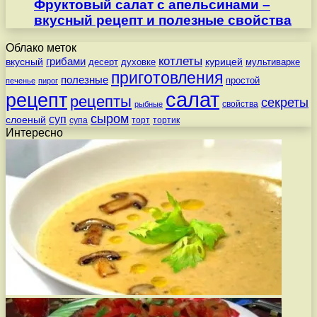
Фруктовый салат с апельсинами –
вкусный рецепт и полезные свойства
Облако меток
котлеты
вкусный
грибами
курицей
десерт
духовке
мультиварке
приготовления
полезные
простой
печенье
пирог
салат
рецепт
рецепты
секреты
свойства
рыбные
сыром
суп
слоеный
супа
торт
тортик
Интересно