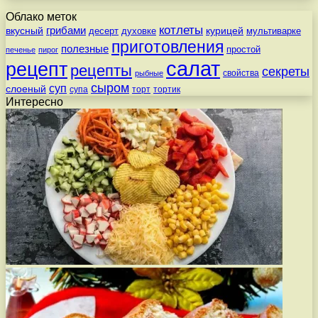
Облако меток
котлеты
вкусный
грибами
курицей
десерт
духовке
мультиварке
приготовления
полезные
простой
печенье
пирог
салат
рецепт
рецепты
секреты
свойства
рыбные
сыром
суп
слоеный
супа
торт
тортик
Интересно