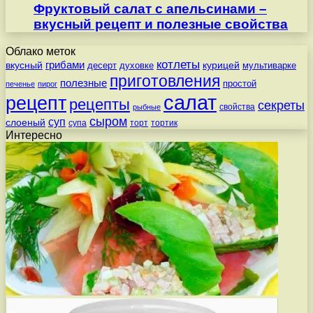
Фруктовый салат с апельсинами –
вкусный рецепт и полезные свойства
Облако меток
котлеты
вкусный
грибами
курицей
десерт
духовке
мультиварке
приготовления
полезные
простой
печенье
пирог
салат
рецепт
рецепты
секреты
свойства
рыбные
сыром
суп
слоеный
супа
торт
тортик
Интересно