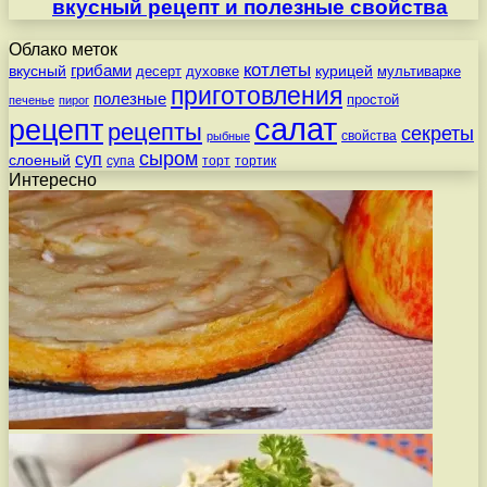
вкусный рецепт и полезные свойства
Облако меток
котлеты
вкусный
грибами
курицей
десерт
духовке
мультиварке
приготовления
полезные
простой
печенье
пирог
салат
рецепт
рецепты
секреты
свойства
рыбные
сыром
суп
слоеный
супа
торт
тортик
Интересно