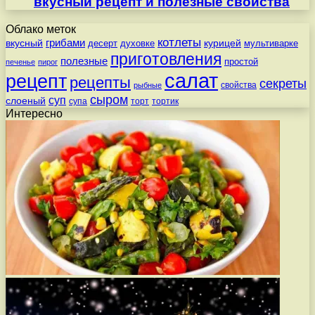
вкусный рецепт и полезные свойства
Облако меток
котлеты
вкусный
грибами
курицей
десерт
духовке
мультиварке
приготовления
полезные
простой
печенье
пирог
салат
рецепт
рецепты
секреты
свойства
рыбные
сыром
суп
слоеный
супа
торт
тортик
Интересно