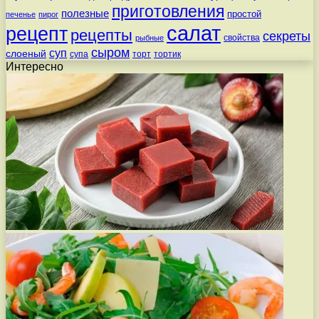
приготовления
полезные
простой
печенье
пирог
салат
рецепт
рецепты
секреты
свойства
рыбные
сыром
суп
слоеный
супа
торт
тортик
Интересно