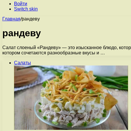
Войти
Switch skin
Главная
/
рандеву
рандеву
Салат слоеный «Рандеву» — это изысканное блюдо, которо
котором сочетаются разнообразные вкусы и …
Салаты