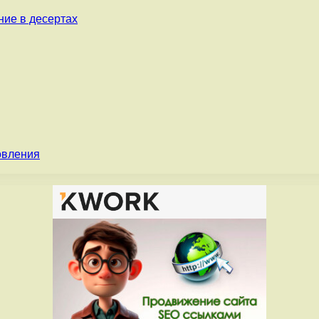
ние в десертах
овления