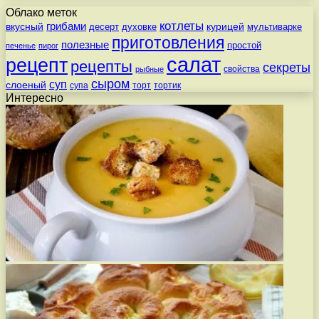
Облако меток
котлеты
вкусный
грибами
курицей
десерт
духовке
мультиварке
приготовления
полезные
простой
печенье
пирог
салат
рецепт
рецепты
секреты
свойства
рыбные
сыром
суп
слоеный
супа
торт
тортик
Интересно