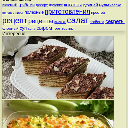
котлеты
вкусный
грибами
курицей
десерт
духовке
мультиварке
приготовления
полезные
простой
печенье
пирог
салат
рецепт
рецепты
секреты
свойства
рыбные
сыром
суп
слоеный
супа
торт
тортик
Интересно